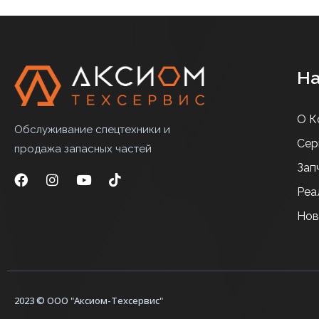
На
О К
Обслуживание спецтехники и
Сер
продажа запасных частей
Зап
Реа
Нов
2023 © ООО "Аксиом-Техсервис"