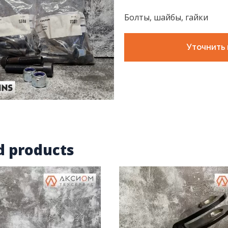
Болты, шайбы, гайки
Уточнить 
d products